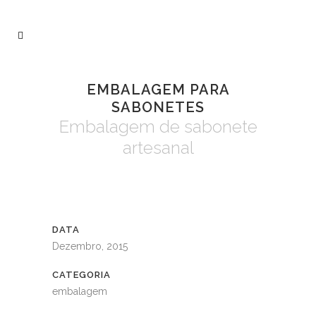
EMBALAGEM PARA
SABONETES
Embalagem de sabonete
artesanal
DATA
Dezembro, 2015
CATEGORIA
embalagem