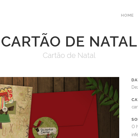
HOME
CARTÃO DE NATAL
Cartão de Natal
DA
De
CA
car
SO
O h
inf