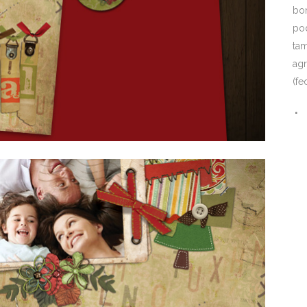
bon
pod
ta
agr
(fe